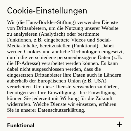
Direkt
zum
LABOR.A
Cookie-Einstellungen
Inhalt
Wir (die Hans-Böckler-Stiftung) verwenden Dienste
von Drittanbietern, um die Nutzung unserer Website
Maritime Arbeit, Militarisierung &
zu analysieren (Analytisch) oder bestimmte
Migration
Funktionen, z.B. eingebettete Videos und Social-
Media-Inhalte, bereitzustellen (Funktional). Dabei
4 | Asgabat
werden Cookies und ähnliche Technologien eingesetzt,
15.09.2026, 10:00 - 10:45 MESZ
durch die verschiedene personenbezogene Daten (z.B.
die IP-Adresse) verarbeitet werden können. Es kann
dabei nicht ausgeschlossen werden, dass die
Über die Seefahrt werden weltweit etwa 90 Prozent
aller Güter transportiert. Nahezu jede globale
eingesetzten Drittanbieter Ihre Daten auch in Ländern
sozialpolitische und wirtschaftliche
außerhalb der Europäischen Union (z.B. USA)
Auseinandersetzung wirkt sich daher auch auf die
verarbeiten. Um diese Dienste verwenden zu dürfen,
Arbeit in maritimen Infrastrukturen aus. Beschäftigte
benötigen wir Ihre Einwilligung. Ihre Einwilligung
wie Seeleute oder Hafenarbeiter:innen sind direkt von
können Sie jederzeit mit Wirkung für die Zukunft
„Schattenflotten“, Pandemien, militärischen Konflikten
widerrufen. Welche Dienste wir einsetzen, erfahren
und veränderten Migrationsregimen betroffen. Oft
Sie in unserer
Datenschutzerklärung
.
werden sie übersehen oder sogar abgewertet und
entmenschlicht. Wie lässt sich das ändern?
Funktional