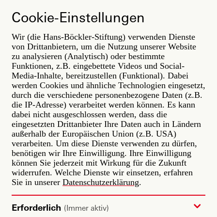
Direkt
ARBEIT
zum
Cookie-Einstellungen
DER ZUKUNFT
Inhalt
Wir (die Hans-Böckler-Stiftung) verwenden Dienste
Impressum
von Drittanbietern, um die Nutzung unserer Website
zu analysieren (Analytisch) oder bestimmte
Hans-Böckler-Stiftung
Funktionen, z.B. eingebettete Videos und Social-
Georg-Glock-Straße 18
Media-Inhalte, bereitzustellen (Funktional). Dabei
40474 Düsseldorf
werden Cookies und ähnliche Technologien eingesetzt,
Telefon: +49 211 7778 0
durch die verschiedene personenbezogene Daten (z.B.
Telefax: +49 211 7778 120
die IP-Adresse) verarbeitet werden können. Es kann
E-Mail: zentrale[at]boeckler.de
dabei nicht ausgeschlossen werden, dass die
eingesetzten Drittanbieter Ihre Daten auch in Ländern
Internet: http://www.boeckler.de
außerhalb der Europäischen Union (z.B. USA)
verarbeiten. Um diese Dienste verwenden zu dürfen,
Die Hans-Böckler-Stiftung ist eine Stiftung nach dem
benötigen wir Ihre Einwilligung. Ihre Einwilligung
Privatrecht.
können Sie jederzeit mit Wirkung für die Zukunft
widerrufen. Welche Dienste wir einsetzen, erfahren
Vertretungsberechtigte Person:
Sie in unserer
Datenschutzerklärung
.
Dr. Claudia Bogedan (Geschäftsführung)
Zuständige Aufsichtsbehörde:
Erforderlich
(Immer aktiv)
Regierungspräsidium Düsseldorf. Cecilienallee 2, 40474