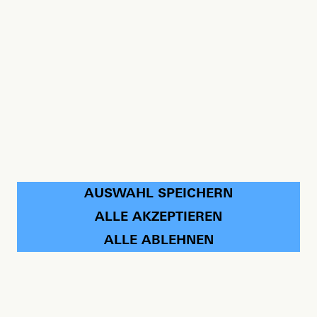
LABOR.A® 2026
15. SEPTEMBER
AUSWAHL SPEICHERN
ALLE AKZEPTIEREN
ALLE ABLEHNEN