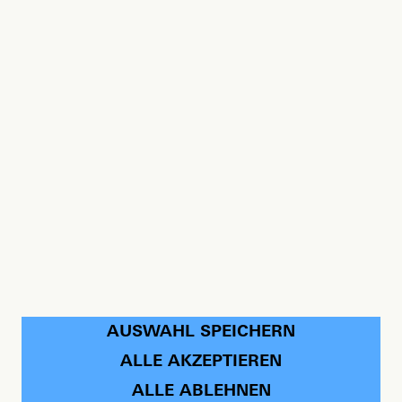
Hans-Böckler-Stiftung
AUSWAHL SPEICHERN
ALLE AKZEPTIEREN
Instagram
LinkedIn
ALLE ABLEHNEN
Bluesky