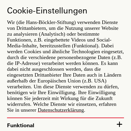
Direkt
zum
LABOR.A
Cookie-Einstellungen
Inhalt
Wir (die Hans-Böckler-Stiftung) verwenden Dienste
von Drittanbietern, um die Nutzung unserer Website
zu analysieren (Analytisch) oder bestimmte
English available
Deutsche Gebärdensprache
Funktionen, z.B. eingebettete Videos und Social-
Textperformance HUMAN
Media-Inhalte, bereitzustellen (Funktional). Dabei
1 | Moskau
werden Cookies und ähnliche Technologien eingesetzt,
15.09.2026, 11:00 - 11:30 MESZ
durch die verschiedene personenbezogene Daten (z.B.
die IP-Adresse) verarbeitet werden können. Es kann
dabei nicht ausgeschlossen werden, dass die
Eine Textperformance von Poetry Slammerin Lisa-
eingesetzten Drittanbieter Ihre Daten auch in Ländern
Pauline Wagner.
außerhalb der Europäischen Union (z.B. USA)
verarbeiten. Um diese Dienste verwenden zu dürfen,
benötigen wir Ihre Einwilligung. Ihre Einwilligung
Referent*innen
können Sie jederzeit mit Wirkung für die Zukunft
widerrufen. Welche Dienste wir einsetzen, erfahren
Sie in unserer
Datenschutzerklärung
.
LISA PAULINE WAGNER
Funktional