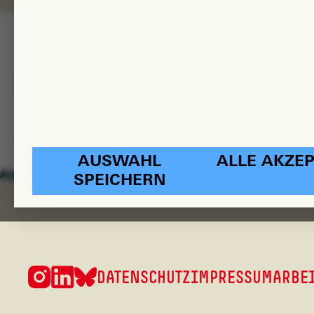
AUSWAHL
ALLE AKZEP
Anti-ableistisches Netzwerk e. V.
SPEICHERN
Instagram
LinkedIn
Bluesky
DATENSCHUTZ
IMPRESSUM
ARBE