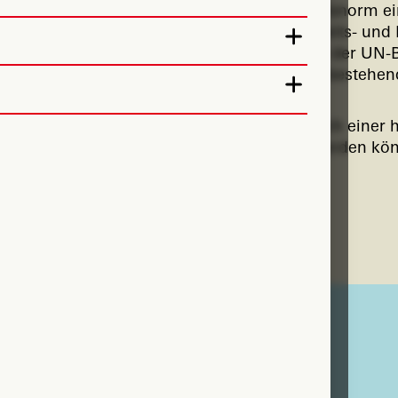
it Behinderung symbolisch in diese Arbeitsnorm ei
ische Einbindung liefe die Norm der Arbeits- und Le
ch erklären, warum die segregierende und mit der UN
itik fortbesteht: Sie trägt zur Stabilisierung beste
jedoch nicht. Im Gegenteil: Für die Frage nach einer
dertenrechtskonforme Strukturen ersetzt werden kö