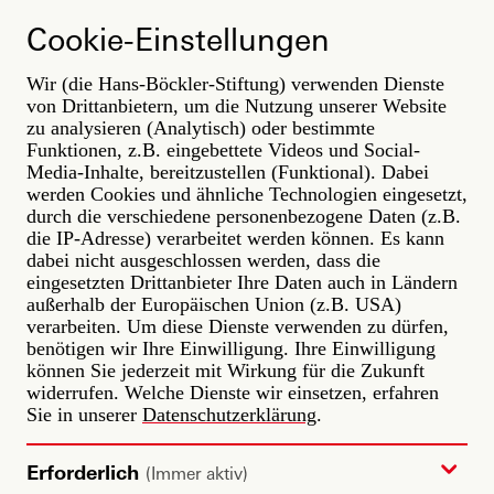
Direkt
ARBEIT
zum
Cookie-Einstellungen
DER ZUKUNFT
Inhalt
Wir (die Hans-Böckler-Stiftung) verwenden Dienste
zuletzt aktualisiert: 13. May 2026
von Drittanbietern, um die Nutzung unserer Website
zu analysieren (Analytisch) oder bestimmte
Studie
Gleichberechtigung
Funktionen, z.B. eingebettete Videos und Social-
Media-Inhalte, bereitzustellen (Funktional). Dabei
Chancengerechtigkeit
Diskriminierung
werden Cookies und ähnliche Technologien eingesetzt,
Gesundheit
Inklusion
Lesen
durch die verschiedene personenbezogene Daten (z.B.
die IP-Adresse) verarbeitet werden können. Es kann
Vielfalt ist Normalität: Warum
dabei nicht ausgeschlossen werden, dass die
Chancengerechtigkeit im Job
eingesetzten Drittanbieter Ihre Daten auch in Ländern
dennoch oft scheitert
außerhalb der Europäischen Union (z.B. USA)
verarbeiten. Um diese Dienste verwenden zu dürfen,
Das Working Paper von Annika Feith und Florian
benötigen wir Ihre Einwilligung. Ihre Einwilligung
Fickler
»Wie steht es um die Chancengerechtigkeit in
können Sie jederzeit mit Wirkung für die Zukunft
Deutschland?«
beleuchtet den Status quo in deutschen
widerrufen. Welche Dienste wir einsetzen, erfahren
Betrieben und offenbart eine deutliche Lücke zwischen
Sie in unserer
Datenschutzerklärung
.
formalen Bekenntnissen zur Diversität und dem echten
Berufsalltag. Die Studie zeigt ganz klar auf, dass Vielfalt
am Arbeitsplatz die Regel ist, Ausgrenzung aber
Erforderlich
(Immer aktiv)
weiterhin systematisch stattfindet.