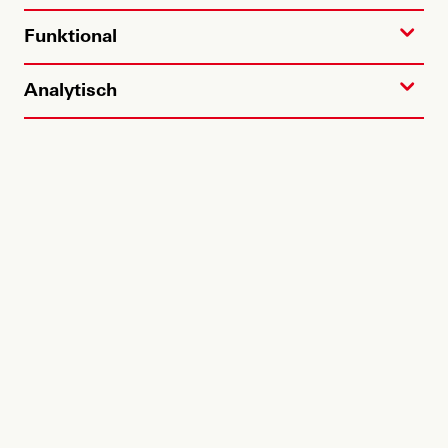
fehlende Konsequenz in der Einführung neuer
Geschäftsmodelle.
Funktional
Analytisch