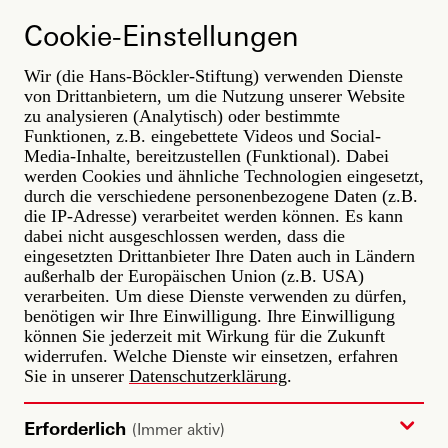
Direkt
ARBEIT
zum
Cookie-Einstellungen
DER ZUKUNFT
Inhalt
Wir (die Hans-Böckler-Stiftung) verwenden Dienste
zuletzt aktualisiert: 17. February 2026
von Drittanbietern, um die Nutzung unserer Website
zu analysieren (Analytisch) oder bestimmte
Studie
Transformation
Gesundheit
Macht
Funktionen, z.B. eingebettete Videos und Social-
Media-Inhalte, bereitzustellen (Funktional). Dabei
Nachhaltigkeit
Skills
Wandel im Betrieb
werden Cookies und ähnliche Technologien eingesetzt,
Lesen
durch die verschiedene personenbezogene Daten (z.B.
die IP-Adresse) verarbeitet werden können. Es kann
Transformation: Die Bremse sitzt
dabei nicht ausgeschlossen werden, dass die
oben
eingesetzten Drittanbieter Ihre Daten auch in Ländern
Fast die Hälfte der Beschäftigten in Deutschland erlebt
außerhalb der Europäischen Union (z.B. USA)
einen starken Wandel. Es geht um Digitalisierung und
verarbeiten. Um diese Dienste verwenden zu dürfen,
Dekarbonisierung. Doch statt Aufbruch herrscht oft
benötigen wir Ihre Einwilligung. Ihre Einwilligung
Frust. Blockade des Fortschritts durch die Belegschaft?
können Sie jederzeit mit Wirkung für die Zukunft
Weit gefehlt. Das Working Paper
»Widersprüche der
widerrufen. Welche Dienste wir einsetzen, erfahren
Transformation aus der Perspektive der
Sie in unserer
Datenschutzerklärung
.
Beschäftigten«
von Thomas Lühr, Andreas Boes und
Tobias Kämpf zeigt: Das Problem sind oft
widersprüchliche Strategien aus den Chefetagen und
Erforderlich
(Immer aktiv)